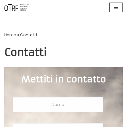
Vai
al
contenuto
Home
»
Contatti
Contatti
Mettiti in contatto