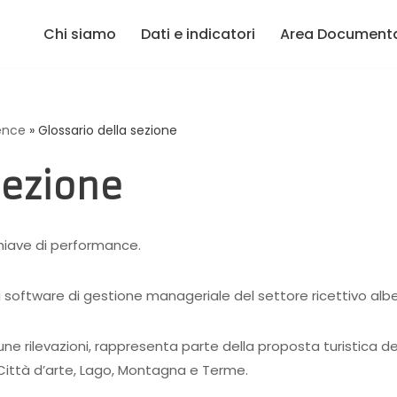
Chi siamo
Dati e indicatori
Area Document
gence
»
Glossario della sezione
sezione
hiave di performance.
li software di gestione manageriale del settore ricettivo albe
 alcune rilevazioni, rappresenta parte della proposta turistic
Città d’arte, Lago, Montagna e Terme.