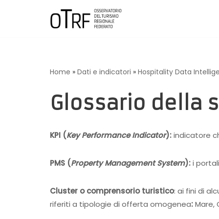
Vai
al
contenuto
Home
»
Dati e indicatori
»
Hospitality Data Intelli
Glossario della 
KPI (
Key Performance Indicator
):
indicatore c
PMS
(
Property Management System
):
i porta
Cluster o comprensorio turistico
: ai fini di
riferiti a tipologie di offerta omogenea
:
Mare, 