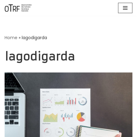
Vai
al
contenuto
Home
»
lagodigarda
lagodigarda