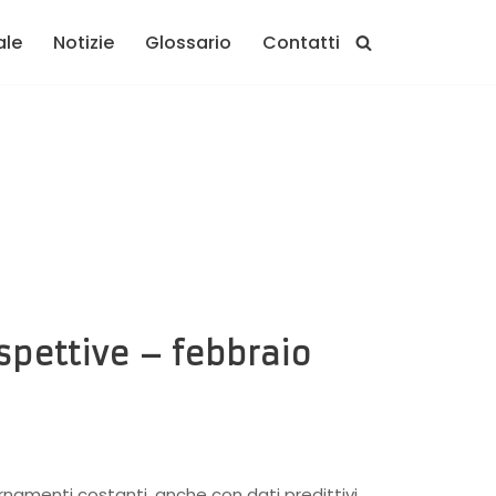
ale
Notizie
Glossario
Contatti
pettive – febbraio
namenti costanti, anche con dati predittivi,