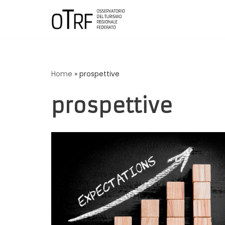
Vai
al
contenuto
Home
»
prospettive
prospettive