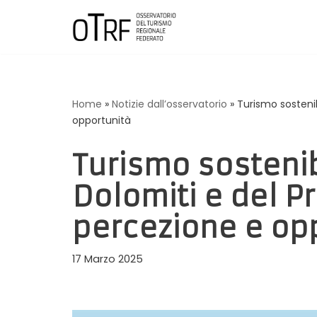
Vai
al
contenuto
Home
»
Notizie dall’osservatorio
»
Turismo sostenib
opportunità
Turismo sostenib
Dolomiti e del P
percezione e op
17 Marzo 2025