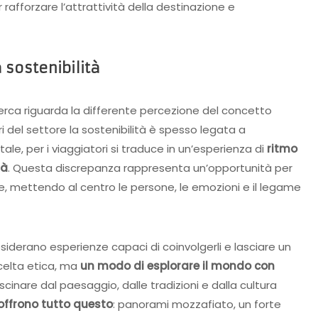
r rafforzare l’attrattività della destinazione e
 sostenibilità
icerca riguarda la differente percezione del concetto
ri del settore la sostenibilità è spesso legata a
ale, per i viaggiatori si traduce in un’esperienza di
ritmo
tà
. Questa discrepanza rappresenta un’opportunità per
le, mettendo al centro le persone, le emozioni e il legame
desiderano esperienze capaci di coinvolgerli e lasciare un
scelta etica, ma
un modo di esplorare il mondo con
cinare dal paesaggio, dalle tradizioni e dalla cultura
 offrono tutto questo
: panorami mozzafiato, un forte