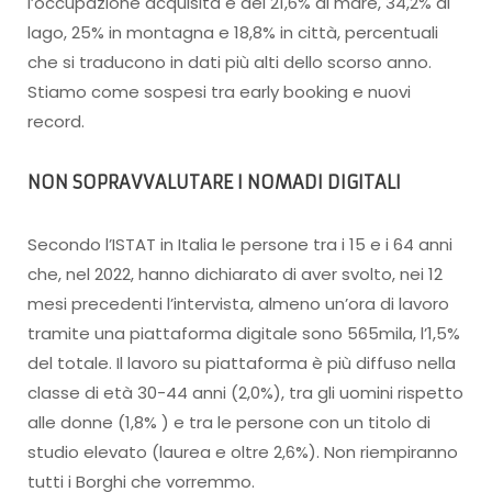
l’occupazione acquisita è del 21,6% al mare, 34,2% al
lago, 25% in montagna e 18,8% in città, percentuali
che si traducono in dati più alti dello scorso anno.
Stiamo come sospesi tra early booking e nuovi
record.
NON SOPRAVVALUTARE I NOMADI DIGITALI
Secondo l’ISTAT in Italia le persone tra i 15 e i 64 anni
che, nel 2022, hanno dichiarato di aver svolto, nei 12
mesi precedenti l’intervista, almeno un’ora di lavoro
tramite una piattaforma digitale sono 565mila, l’1,5%
del totale. Il lavoro su piattaforma è più diffuso nella
classe di età 30-44 anni (2,0%), tra gli uomini rispetto
alle donne (1,8% ) e tra le persone con un titolo di
studio elevato (laurea e oltre 2,6%). Non riempiranno
tutti i Borghi che vorremmo.