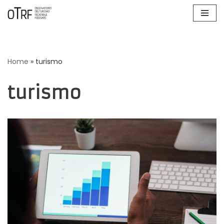
Vai
al
contenuto
Home
»
turismo
turismo